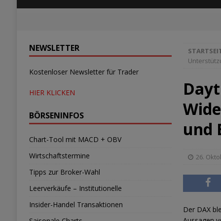
NEWSLETTER
STARTSEI
Unterstüt
Kostenloser Newsletter für Trader
Dayt
HIER KLICKEN
Wide
BÖRSENINFOS
und
Chart-Tool mit MACD + OBV
Wirtschaftstermine
26. Okto
Tipps zur Broker-Wahl
Leerverkäufe – Institutionelle
Insider-Handel Transaktionen
Der DAX bl
Aussagen vo
Saisonale Charts