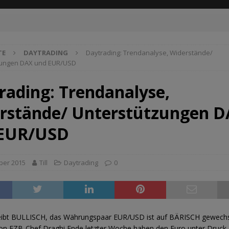
TE
DAYTRADING
Daytrading: Trendanalyse, Widerstände/
zungen DAX und EUR/USD
rading: Trendanalyse,
rstände/ Unterstützungen 
 EUR/USD
ber 2015
Till
Daytrading
0
eibt BULLISCH, das Währungspaar EUR/USD ist auf BÄRISCH gewechse
n EZB-Chef Draghi Ende letzter Woche haben den Euro unter Druck 