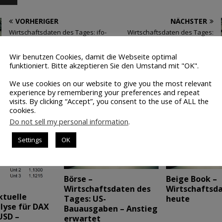
VORHERIGER
NÄCHSTER
Wirtschaftsdaten des Tages: ifo-
Wirtschaftsdaten des Tages:
Geschäftsklimaindex
Apple, Twitter, Pfizer und
Alibaba
Wir benutzen Cookies, damit die Webseite optimal
funktioniert. Bitte akzeptieren Sie den Umstand mit "OK".
We use cookies on our website to give you the most relevant
 ARTIKEL
experience by remembering your preferences and repeat
visits. By clicking “Accept”, you consent to the use of ALL the
cookies.
Do not sell my personal information
.
Settings
OK
Börse –
Beige Book –
Wirtschaftsdaten des
Wirtschaftsd
ktuelle
Tages: US-
heute
lyse für DAX
Bauausgaben – Anstieg
USD –
erwartet