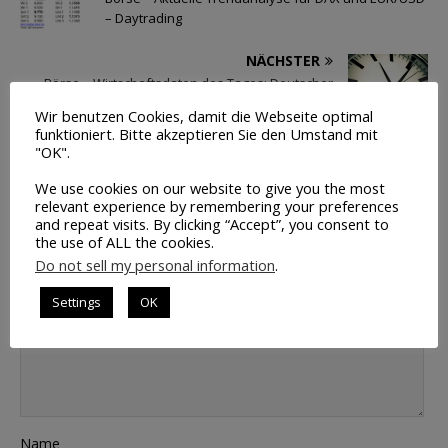
– Daytrading
NÄCHSTER
Börse – Wirtschaftsdaten des Tages: Deutscher
Auftragseingang – Anstieg erwartet
Wir benutzen Cookies, damit die Webseite optimal
funktioniert. Bitte akzeptieren Sie den Umstand mit
"OK".
HINTERLASSE JETZT EINEN KOMMENTAR
We use cookies on our website to give you the most
relevant experience by remembering your preferences
Kommentar hinterlassen
and repeat visits. By clicking “Accept”, you consent to
the use of ALL the cookies.
Do not sell my personal information
.
E-Mail Adresse wird nicht veröffentlicht.
Kommentar
Settings
OK
Name