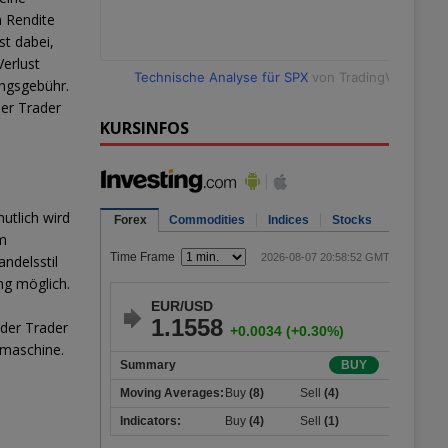
n Rendite
st dabei,
Verlust
Technische Analyse für SPX
von TradingView
ungsgebühr.
der Trader
KURSINFOS
utlich wird
um
ndelsstil
ng möglich.
 der Trader
kmaschine.