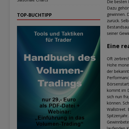
Die besten 
Dazu gehört
gewinnen. D
TOP-BUCHTIPP
zurück. Sel
Bestandsauf
seiner Gewi
Eine re
Oft zerbrec
Hohe monetä
der bekannt
Performance
Börsenstart
kommt im Du
sich nun fr
können. Sch
Wallstreet. 
Spitzenjahr
Gewinnbetei
laufenden K