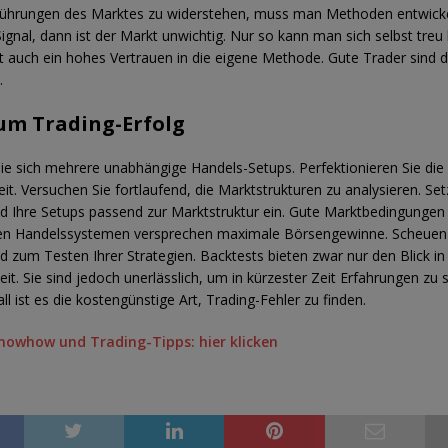
führungen des Marktes zu widerstehen, muss man Methoden entwicke
ignal, dann ist der Markt unwichtig. Nur so kann man sich selbst treu 
 auch ein hohes Vertrauen in die eigene Methode. Gute Trader sind d
.
um Trading-Erfolg
Sie sich mehrere unabhängige Handels-Setups. Perfektionieren Sie die
it. Versuchen Sie fortlaufend, die Marktstrukturen zu analysieren. Set
d Ihre Setups passend zur Marktstruktur ein. Gute Marktbedingungen
ven Handelssystemen versprechen maximale Börsengewinne. Scheuen 
 zum Testen Ihrer Strategien. Backtests bieten zwar nur den Blick in
it. Sie sind jedoch unerlässlich, um in kürzester Zeit Erfahrungen zu
ll ist es die kostengünstige Art, Trading-Fehler zu finden.
nowhow und Trading-Tipps: hier klicken