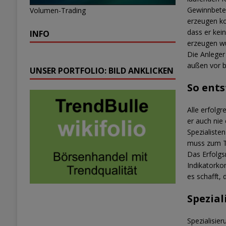
Gewinnbetei
Volumen-Trading
erzeugen ko
dass er kei
INFO
erzeugen wü
Die Anleger
außen vor bl
UNSER PORTFOLIO: BILD ANKLICKEN
So ent
Alle erfolg
er auch nie
Spezialiste
muss zum Tr
Das Erfolgs
Indikatorko
es schafft,
Spezial
Spezialisier