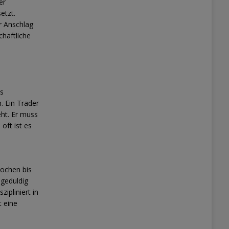
er
etzt.
r Anschlag
chaftliche
es
. Ein Trader
eht. Er muss
oft ist es
ochen bis
ngeduldig
ipliniert in
t eine