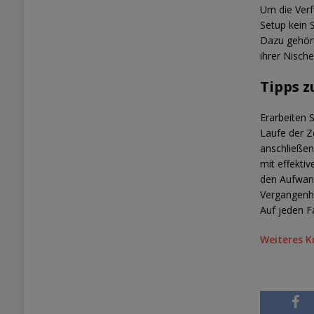
Um die Ver
Setup kein S
Dazu gehört
ihrer Nische
Tipps z
Erarbeiten 
Laufe der Ze
anschließen
mit effekti
den Aufwand
Vergangenhe
Auf jeden Fa
Weiteres K