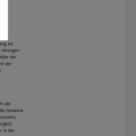
ang zur
r strengen
ibler die
it der
r
um die
 die Gewinne
ionierte,
öglich,
. In der