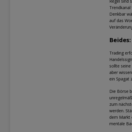
Regel sind 
Trendkanal 
Denkbar wär
auf das Wor
Veränderun
Beides:
Trading erf
Handelssign
sollte sein
aber wissen
ein Spagat z
Die Börse b
unregelmäß
zum nächste
werden. Stä
dem Markt e
mentale Bac