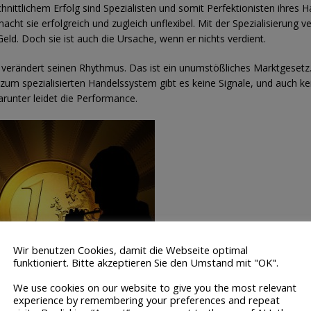
hnittlichem Erfolg sind Spezialisten und somit Perfektionisten ihres H
acht sie erfolgreich und zugleich unflexibel. Mit der Spezialisierung v
Geld. Doch sie ist auch die Ursache, wenn er nichts verdient.
 verändert seinen Rhythmus. Das ist ein unumstößliches Marktgesetz.
 zum spezialisierten Handelssystem gibt es keine Signale, und auch ke
runter leidet die Performance.
Wir benutzen Cookies, damit die Webseite optimal
funktioniert. Bitte akzeptieren Sie den Umstand mit "OK".
We use cookies on our website to give you the most relevant
experience by remembering your preferences and repeat