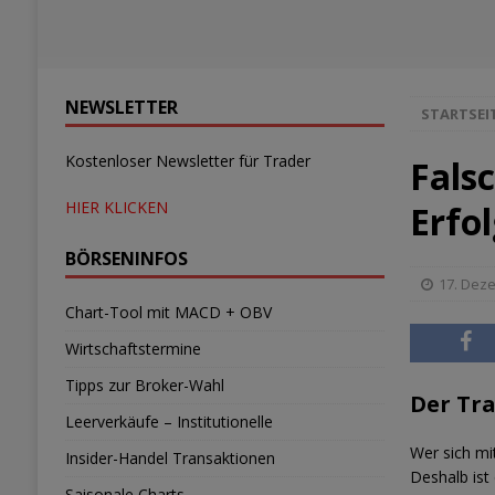
NEWSLETTER
STARTSEI
Kostenloser Newsletter für Trader
Fals
HIER KLICKEN
Erfo
BÖRSENINFOS
17. Dez
Chart-Tool mit MACD + OBV
Wirtschaftstermine
Tipps zur Broker-Wahl
Der Tr
Leerverkäufe – Institutionelle
Wer sich mi
Insider-Handel Transaktionen
Deshalb ist 
Saisonale Charts