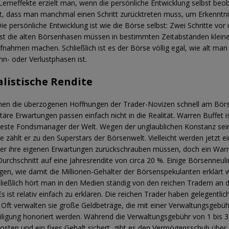
Lerneffekte erzielt man, wenn die persönliche Entwicklung selbst beob
, dass man manchmal einen Schritt zurücktreten muss, um Erkenntni
ie persönliche Entwicklung ist wie die Börse selbst: Zwei Schritte vor
bst die alten Börsenhasen müssen in bestimmten Zeitabständen klein
nahmen machen. Schließlich ist es der Börse völlig egal, wie alt ma
nn- oder Verlustphasen ist.
alistische Rendite
hen die überzogenen Hoffnungen der Trader-Novizen schnell am Börs
re Erwartungen passen einfach nicht in die Realität. Warren Buffet ist
este Fondsmanager der Welt. Wegen der unglaublichen Konstanz sei
 zählt er zu den Superstars der Börsenwelt. Vielleicht werden jetzt ei
er ihre eigenen Erwartungen zurückschrauben müssen, doch ein Warr
rchschnitt auf eine Jahresrendite von circa 20 %. Einige Börsenneul
agen, wie damit die Millionen-Gehälter der Börsenspekulanten erklärt
ließlich hört man in den Medien ständig von den reichen Tradern an 
Es ist relativ einfach zu erklären. Die reichen Trader haben gelegentlic
. Oft verwalten sie große Geldbeträge, die mit einer Verwaltungsgebüh
ligung honoriert werden. Während die Verwaltungsgebühr von 1 bis 3
osten und ein fixes Gehalt sichert, gibt es den Vermögensschub über 