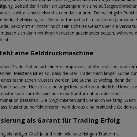
ligung. Sobald der Trader ein Spitzenjahr mit eine außergewöhnliche
nnte, zählt er anschließend zu den Millionären. Der wichtigste Punkt i
ne Verlustbeteiligung hat. Wenn er theoretisch im nächsten Jahr einen 
rde, bekommt er immer noch sein sicheres Gehalt über die Verwalt
 müssen sich dann mit ihren Verlusten auseinander setzen, während 
eibt.
steht eine Gelddruckmaschine
reichen Trader haben sich einem Lernprozess stellen müssen, und verm
 enden. Meistens ist es so, dass die Star-Trader nach langer Suche z
n eines technischen Musters werden. Die Suche ist wichtig, denn der Ha
ader passen. Nur so ist eine angstfreie und kontinuierliche Umsetzu
muster kann zum Beispiel aus einer Kursformation oder einer
mbination bestehen. Die Möglichkeiten sind unendlich vielfältig. Wenn
 dass Muster zu perfektionieren, wird daraus eine praktische Gelddruc
isierung als Garant für Trading-Erfolg
ung als heiliger Gral? Ja und Nein. Alle kurzfristigen Trader mit