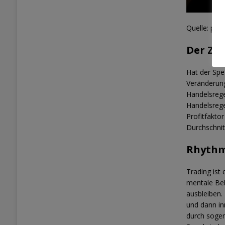
Quelle: pix
Der Zw
Hat der Spez
Veränderung
Handelsregel
Handelsrege
Profitfakto
Durchschnit
Rhythm
Trading ist
mentale Bel
ausbleiben.
und dann in
durch sogen