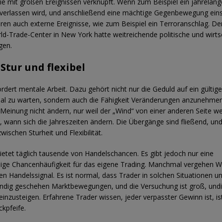
sie mit großen Ereignissen verknüpft. Wenn zum Beispiel ein jahrelang
verlassen wird, und anschließend eine mächtige Gegenbewegung eins
en auch externe Ereignisse, wie zum Beispiel ein Terroranschlag. De
ld-Trade-Center in New York hatte weitreichende politische und wirts
gen.
 Stur und flexibel
ordert mentale Arbeit. Dazu gehört nicht nur die Geduld auf ein gültig
al zu warten, sondern auch die Fähigkeit Veränderungen anzunehmen
e Meinung nicht ändern, nur weil der „Wind“ von einer anderen Seite w
, wann sich die Jahreszeiten ändern. Die Übergänge sind fließend, und 
wischen Sturheit und Flexibilität.
ietet täglich tausende von Handelschancen. Es gibt jedoch nur eine
ige Chancenhäufigkeit für das eigene Trading. Manchmal vergehen W
n Handelssignal. Es ist normal, dass Trader in solchen Situationen u
ndig geschehen Marktbewegungen, und die Versuchung ist groß, undisz
inzusteigen. Erfahrene Trader wissen, jeder verpasster Gewinn ist, is
kpfeife.