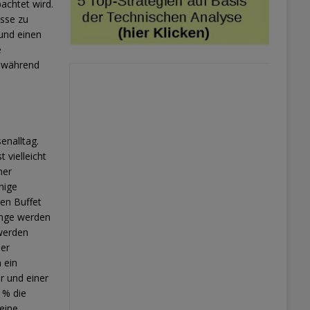
achtet wird.
sse zu
 und einen
e
n während
enalltag.
 vielleicht
ner
nige
en Buffet
inge werden
 werden
der
h ein
r und einer
 % die
eine