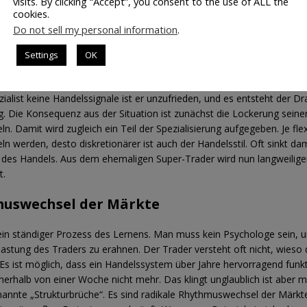
visits. By clicking “Accept”, you consent to the use of ALL the
cookies.
Do not sell my personal information
.
abay
Settings
OK
ang zum Handeln verändert alles
ialist keine Handelssignale ist er unzufrieden, und es entsteht der Dr
. Die Konsequenz aus der Situation ist zunächst die Lockerung seine
n. Damit wird zugleich ein Teil der Spezialisierung aufgegeben. Je flex
ln werden, desto diskretionärer ist auch der Handelsstil. Oft sinkt dam
r des Handels. Aus dem ehemaligen Super-Trader wird nun langweilige
t.
uswechsel der Märkte
 ein ständiger Prozess des Lernens. Man muss kein Psychologe sein, 
astung des Traders zu erahnen. Der Trader versteht oft nicht, wieso
 Es ist möglich, dass ein Handelssystem über Jahre hervorragend funkt
nerhalb von einer Woche nicht mehr. Das klingt unglaublich ist aber m
annte „Strukturbrüche“. Es sind radikale Rhythmuswechsel der Märkte