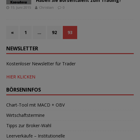
Haben Sie Börsentalent zum Trading?
15. Juni 2015
Christian
0
«
1
…
92
93
NEWSLETTER
Kostenloser Newsletter für Trader
HIER KLICKEN
BÖRSENINFOS
Chart-Tool mit MACD + OBV
Wirtschaftstermine
Tipps zur Broker-Wahl
Leerverkäufe – Institutionelle