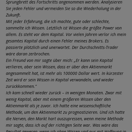
Sprungbrett des Fortschritts angenommen werden. Analysieren
Sie jeden Fehler und vermeiden Sie so die Wiederholung in der
Zukunft.
Mit jeder Erfahrung, die ich machte, gute oder schlechte,
sammelte ich Wissen. Letztlich ist Wissen die größte Power von
allem. Es steht vor dem Kapital. Vor vielen Jahren verlor ich mein
gesamtes Kapital durch einen Fehler meines Brokers. Es
passierte plötzlich und unerwartet. Der Durchschnitts-Trader
wäre daran zerbrochen.
Ein Freund von mir sagte über mich: „Er kann sein Kapital
verlieren, aber sein Wissen, dass er über den Aktienmarkt
angesammelt hat, ist mehr als 100000 Dollar wert. In kürzester
Zeit wird er sein Wissen in Kapital verwandeln, und wieder
zurückkommen.“
Ich kam schnell wieder zurück – in wenigen Monaten. Zwar mit
wenig Kapital, aber mit einem größeren Wissen über den
Aktienmarkt als je zuvor. Ich hatte eine wissenschaftliche
Methode, um den Aktienmarkt zu prognostizieren. Und ich hatte
die Nerven, den Markt hart auszupressen, wenn meine Methode
mir sagte, dass ich auf der richtigen Seite war. Was wäre das
Resultat gewesen, wenn ich ohne Wissen und nur mit Hoffnung in