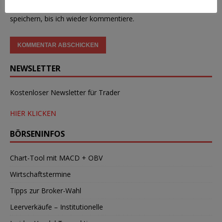
Meinen Namen, E-Mail und Website in diesem Browser
speichern, bis ich wieder kommentiere.
NEWSLETTER
Kostenloser Newsletter für Trader
HIER KLICKEN
BÖRSENINFOS
Chart-Tool mit MACD + OBV
Wirtschaftstermine
Tipps zur Broker-Wahl
Leerverkäufe – Institutionelle