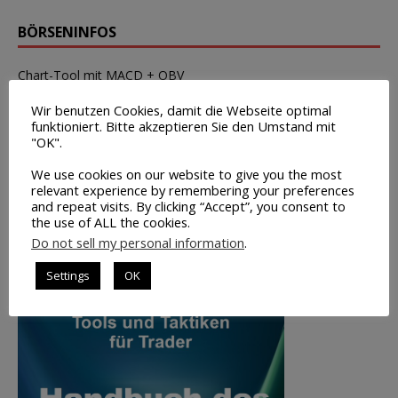
BÖRSENINFOS
Chart-Tool mit MACD + OBV
Wirtschaftstermine
Wir benutzen Cookies, damit die Webseite optimal
funktioniert. Bitte akzeptieren Sie den Umstand mit
Tipps zur Broker-Wahl
"OK".
Leerverkäufe – Institutionelle
We use cookies on our website to give you the most
relevant experience by remembering your preferences
Insider-Handel Transaktionen
and repeat visits. By clicking “Accept”, you consent to
Saisonale Charts
the use of ALL the cookies.
Do not sell my personal information
.
TOP-BUCHTIPP
Settings
OK