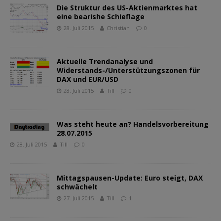
Die Struktur des US-Aktienmarktes hat
eine bearishe Schieflage
28. Juli 2015
Christian
0
Aktuelle Trendanalyse und
Widerstands-/Unterstützungszonen für
DAX und EUR/USD
28. Juli 2015
Till
0
Was steht heute an? Handelsvorbereitung
28.07.2015
28. Juli 2015
Till
0
Mittagspausen-Update: Euro steigt, DAX
schwächelt
27. Juli 2015
Till
1