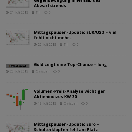
Gegenbewegung innerhalb des
Abwärtstrends
21. Juli 2015
Till
0
Mittagspausen-Update: EUR/USD – viel
fehlt nicht mehr …
20. Juli 2015
Till
0
Gold zeigt eine Top-Chance – long
20. Juli 2015
Christian
0
Volumen-Preis-Analyse wichtiger
Aktienindizes KW 30
18. Juli 2015
Christian
0
Mittagspausen-Update: Euro –
Schulterklopfen fehl am Platz