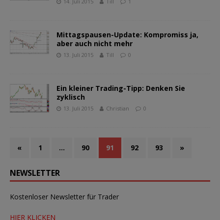
14. Juli 2015
Till
1
Mittagspausen-Update: Kompromiss ja,
aber auch nicht mehr
13. Juli 2015
Till
0
Ein kleiner Trading-Tipp: Denken Sie
zyklisch
13. Juli 2015
Christian
0
«
1
…
90
91
92
93
»
NEWSLETTER
Kostenloser Newsletter für Trader
HIER KLICKEN